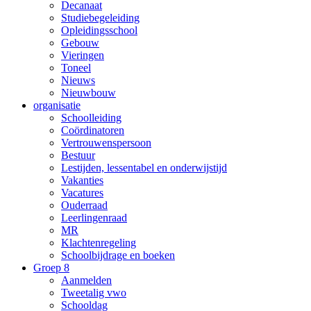
Decanaat
Studiebegeleiding
Opleidingsschool
Gebouw
Vieringen
Toneel
Nieuws
Nieuwbouw
organisatie
Schoolleiding
Coördinatoren
Vertrouwenspersoon
Bestuur
Lestijden, lessentabel en onderwijstijd
Vakanties
Vacatures
Ouderraad
Leerlingenraad
MR
Klachtenregeling
Schoolbijdrage en boeken
Groep 8
Aanmelden
Tweetalig vwo
Schooldag