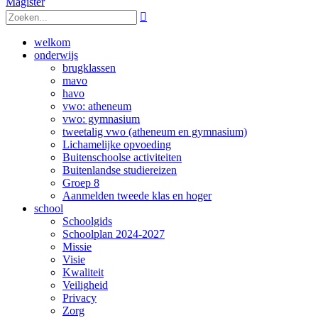
Magister

welkom
onderwijs
brugklassen
mavo
havo
vwo: atheneum
vwo: gymnasium
tweetalig vwo (atheneum en gymnasium)
Lichamelijke opvoeding
Buitenschoolse activiteiten
Buitenlandse studiereizen
Groep 8
Aanmelden tweede klas en hoger
school
Schoolgids
Schoolplan 2024-2027
Missie
Visie
Kwaliteit
Veiligheid
Privacy
Zorg