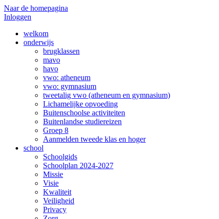
Naar de homepagina
Inloggen
welkom
onderwijs
brugklassen
mavo
havo
vwo: atheneum
vwo: gymnasium
tweetalig vwo (atheneum en gymnasium)
Lichamelijke opvoeding
Buitenschoolse activiteiten
Buitenlandse studiereizen
Groep 8
Aanmelden tweede klas en hoger
school
Schoolgids
Schoolplan 2024-2027
Missie
Visie
Kwaliteit
Veiligheid
Privacy
Zorg