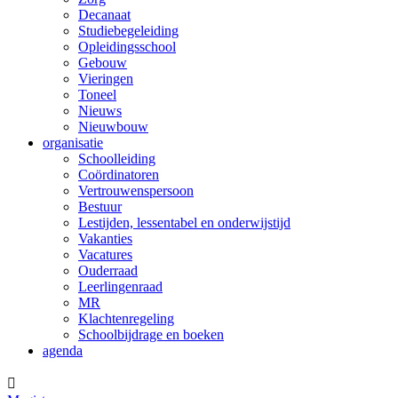
Decanaat
Studiebegeleiding
Opleidingsschool
Gebouw
Vieringen
Toneel
Nieuws
Nieuwbouw
organisatie
Schoolleiding
Coördinatoren
Vertrouwenspersoon
Bestuur
Lestijden, lessentabel en onderwijstijd
Vakanties
Vacatures
Ouderraad
Leerlingenraad
MR
Klachtenregeling
Schoolbijdrage en boeken
agenda
