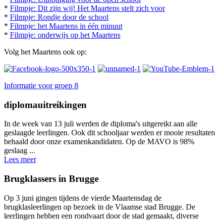
*
Filmpje: Dit zijn wij! Het Maartens stelt zich voor
*
Filmpje: Rondje door de school
*
Filmpje: het Maartens in één minuut
*
Filmpje: onderwijs op het Maartens
Volg het Maartens ook op:
Informatie voor groep 8
diplomauitreikingen
In de week van 13 juli werden de diploma's uitgereikt aan alle
geslaagde leerlingen. Ook dit schooljaar werden er mooie resultaten
behaald door onze examenkandidaten. Op de MAVO is 98%
geslaag ...
Lees meer
Brugklassers in Brugge
Op 3 juni gingen tijdens de vierde Maartensdag de
brugklasleerlingen op bezoek in de Vlaamse stad Brugge. De
leerlingen hebben een rondvaart door de stad gemaakt, diverse