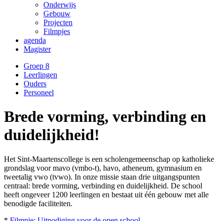
Onderwijs
Gebouw
Projecten
Filmpjes
agenda
Magister
Groep 8
Leerlingen
Ouders
Personeel
Brede vorming, verbinding en
duidelijkheid!
Het Sint-Maartenscollege is een scholengemeenschap op katholieke
grondslag voor mavo (vmbo-t), havo, atheneum, gymnasium en
tweetalig vwo (tvwo). In onze missie staan drie uitgangspunten
centraal: brede vorming, verbinding en duidelijkheid. De school
heeft ongeveer 1200 leerlingen en bestaat uit één gebouw met alle
benodigde faciliteiten.
*
Filmpje: Uitnodiging voor de open school