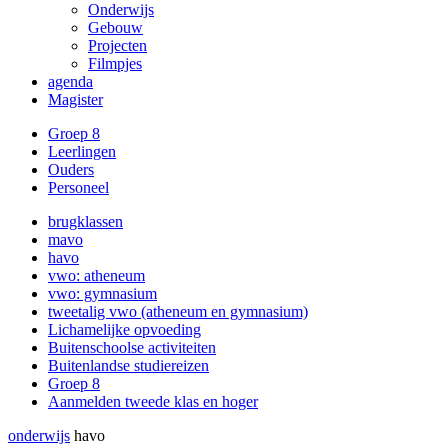
Onderwijs
Gebouw
Projecten
Filmpjes
agenda
Magister
Groep 8
Leerlingen
Ouders
Personeel
brugklassen
mavo
havo
vwo: atheneum
vwo: gymnasium
tweetalig vwo (atheneum en gymnasium)
Lichamelijke opvoeding
Buitenschoolse activiteiten
Buitenlandse studiereizen
Groep 8
Aanmelden tweede klas en hoger
onderwijs
havo