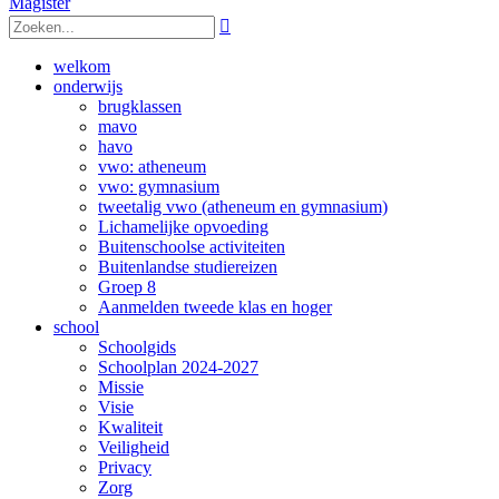
Magister

welkom
onderwijs
brugklassen
mavo
havo
vwo: atheneum
vwo: gymnasium
tweetalig vwo (atheneum en gymnasium)
Lichamelijke opvoeding
Buitenschoolse activiteiten
Buitenlandse studiereizen
Groep 8
Aanmelden tweede klas en hoger
school
Schoolgids
Schoolplan 2024-2027
Missie
Visie
Kwaliteit
Veiligheid
Privacy
Zorg