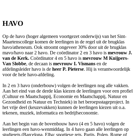
HAVO
Op de havo (hoger algemeen voortgezet onderwijs) van het Sint-
Maartenscollege komen de leerlingen in de regel uit de brugklas
havo/atheneum. Ook stroomt ongeveer 30% door uit de brugklas
mavo/havo naar 2 havo. De coördinator 2 en 3 havo is
mevrouw J.
van de Kerk.
Coördinator 4 en 5 havo is
mevrouw M Kuijpers-
Van Slobbe
, de decaan is
mevrouw I. Vismans
en de
afdelingsleider havo is de
heer P. Pieterse
. Hij is verantwoordelijk
voor de hele havo-afdeling.
In 2 en 3 havo (onderbouw) volgen de leerlingen nog alle vakken.
Aan het eind van de derde klas kiezen de leerlingen voor een profiel
(Cultuur en Maatschappij, Economie en Maatschappij, Natuur en
Gezondheid en Natuur en Techniek) in het beroepsstageproject. In
het vrije deel (keuzevakken) kunnen de leerlingen kiezen uit o.a.
tekenen, muziek, informatica en bedrijfseconomie.
Aan het begin van de bovenbouw havo (4 en 5 havo) volgen de
leerlingen een havo-wenmiddag. In 4 havo gaan alle leerlingen op
studiereis (Barcelona, Elba; sportieve reis, Parijs, Polen, Rome of