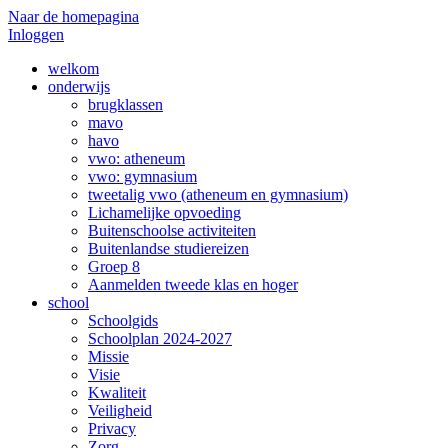
Naar de homepagina
Inloggen
welkom
onderwijs
brugklassen
mavo
havo
vwo: atheneum
vwo: gymnasium
tweetalig vwo (atheneum en gymnasium)
Lichamelijke opvoeding
Buitenschoolse activiteiten
Buitenlandse studiereizen
Groep 8
Aanmelden tweede klas en hoger
school
Schoolgids
Schoolplan 2024-2027
Missie
Visie
Kwaliteit
Veiligheid
Privacy
Zorg