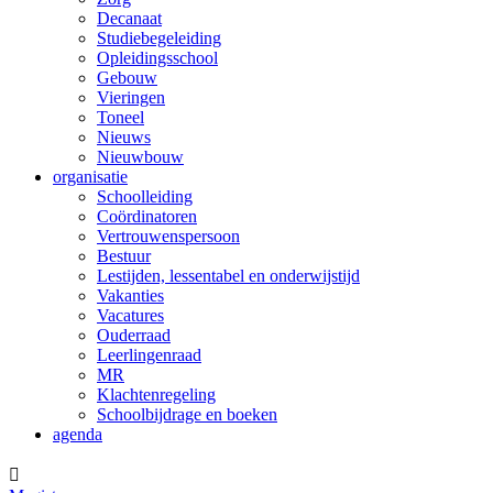
Decanaat
Studiebegeleiding
Opleidingsschool
Gebouw
Vieringen
Toneel
Nieuws
Nieuwbouw
organisatie
Schoolleiding
Coördinatoren
Vertrouwenspersoon
Bestuur
Lestijden, lessentabel en onderwijstijd
Vakanties
Vacatures
Ouderraad
Leerlingenraad
MR
Klachtenregeling
Schoolbijdrage en boeken
agenda
