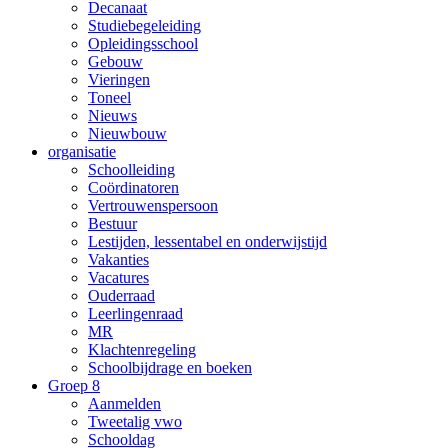
Decanaat
Studiebegeleiding
Opleidingsschool
Gebouw
Vieringen
Toneel
Nieuws
Nieuwbouw
organisatie
Schoolleiding
Coördinatoren
Vertrouwenspersoon
Bestuur
Lestijden, lessentabel en onderwijstijd
Vakanties
Vacatures
Ouderraad
Leerlingenraad
MR
Klachtenregeling
Schoolbijdrage en boeken
Groep 8
Aanmelden
Tweetalig vwo
Schooldag