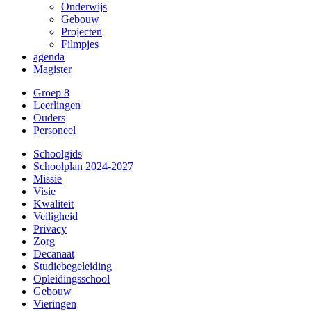
Onderwijs
Gebouw
Projecten
Filmpjes
agenda
Magister
Groep 8
Leerlingen
Ouders
Personeel
Schoolgids
Schoolplan 2024-2027
Missie
Visie
Kwaliteit
Veiligheid
Privacy
Zorg
Decanaat
Studiebegeleiding
Opleidingsschool
Gebouw
Vieringen