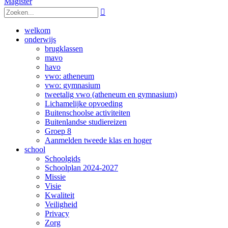
Magister

welkom
onderwijs
brugklassen
mavo
havo
vwo: atheneum
vwo: gymnasium
tweetalig vwo (atheneum en gymnasium)
Lichamelijke opvoeding
Buitenschoolse activiteiten
Buitenlandse studiereizen
Groep 8
Aanmelden tweede klas en hoger
school
Schoolgids
Schoolplan 2024-2027
Missie
Visie
Kwaliteit
Veiligheid
Privacy
Zorg