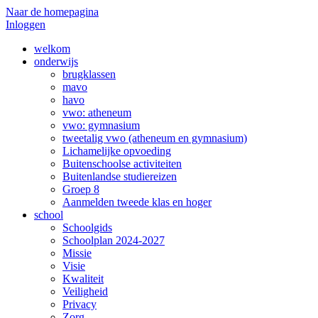
Naar de homepagina
Inloggen
welkom
onderwijs
brugklassen
mavo
havo
vwo: atheneum
vwo: gymnasium
tweetalig vwo (atheneum en gymnasium)
Lichamelijke opvoeding
Buitenschoolse activiteiten
Buitenlandse studiereizen
Groep 8
Aanmelden tweede klas en hoger
school
Schoolgids
Schoolplan 2024-2027
Missie
Visie
Kwaliteit
Veiligheid
Privacy
Zorg