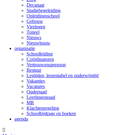
Decanaat
Studiebegeleiding
Opleidingsschool
Gebouw
Vieringen
Toneel
Nieuws
Nieuwbouw
organisatie
Schoolleiding
Coördinatoren
Vertrouwenspersoon
Bestuur
Lestijden, lessentabel en onderwijstijd
Vakanties
Vacatures
Ouderraad
Leerlingenraad
MR
Klachtenregeling
Schoolbijdrage en boeken
agenda
