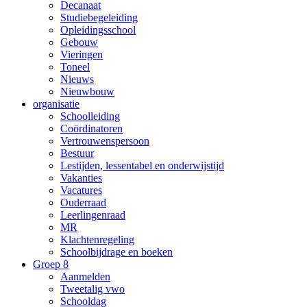
Decanaat
Studiebegeleiding
Opleidingsschool
Gebouw
Vieringen
Toneel
Nieuws
Nieuwbouw
organisatie
Schoolleiding
Coördinatoren
Vertrouwenspersoon
Bestuur
Lestijden, lessentabel en onderwijstijd
Vakanties
Vacatures
Ouderraad
Leerlingenraad
MR
Klachtenregeling
Schoolbijdrage en boeken
Groep 8
Aanmelden
Tweetalig vwo
Schooldag