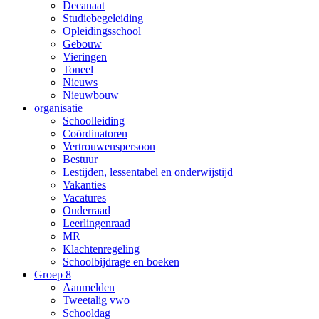
Decanaat
Studiebegeleiding
Opleidingsschool
Gebouw
Vieringen
Toneel
Nieuws
Nieuwbouw
organisatie
Schoolleiding
Coördinatoren
Vertrouwenspersoon
Bestuur
Lestijden, lessentabel en onderwijstijd
Vakanties
Vacatures
Ouderraad
Leerlingenraad
MR
Klachtenregeling
Schoolbijdrage en boeken
Groep 8
Aanmelden
Tweetalig vwo
Schooldag