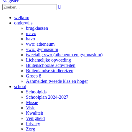
Magister

welkom
onderwijs
brugklassen
mavo
havo
vwo: atheneum
vwo: gymnasium
tweetalig vwo (atheneum en gymnasium)
Lichamelijke opvoeding
Buitenschoolse activiteiten
Buitenlandse studiereizen
Groep 8
Aanmelden tweede klas en hoger
school
Schoolgids
Schoolplan 2024-2027
Missie
Visie
Kwaliteit
Veiligheid
Privacy
Zorg