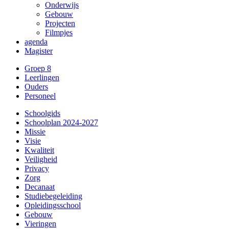
Onderwijs
Gebouw
Projecten
Filmpjes
agenda
Magister
Groep 8
Leerlingen
Ouders
Personeel
Schoolgids
Schoolplan 2024-2027
Missie
Visie
Kwaliteit
Veiligheid
Privacy
Zorg
Decanaat
Studiebegeleiding
Opleidingsschool
Gebouw
Vieringen