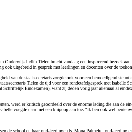
 Onderwijs Judith Tielen bracht vandaag een inspirerend bezoek aan de s
ng ook uitgebreid in gesprek met leerlingen en docenten over de toek
heid van de staatssecretaris zorgde ook voor een bemoedigend steunt
tssecretaris Tielen de tijd voor een rondetafelgesprek met Isabelle Sc
 Schriftelijk Eindexamen), want zij deden vorig jaar allemaal al eind
nten, werd er kritisch geoordeeld over de enorme lading die aan de e
. Isabelle voegde daar met een knipoog aan toe: "Ik ben ook wel benie
tussen de school en haar oud-leerlingen is. Mona Palmeira, oud-leerling