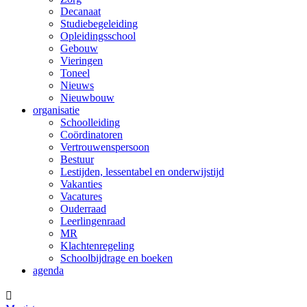
Decanaat
Studiebegeleiding
Opleidingsschool
Gebouw
Vieringen
Toneel
Nieuws
Nieuwbouw
organisatie
Schoolleiding
Coördinatoren
Vertrouwenspersoon
Bestuur
Lestijden, lessentabel en onderwijstijd
Vakanties
Vacatures
Ouderraad
Leerlingenraad
MR
Klachtenregeling
Schoolbijdrage en boeken
agenda
