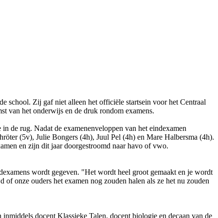
chool. Zij gaf niet alleen het officiële startsein voor het Centraal
omst van het onderwijs en de druk rondom examens.
je in de rug. Nadat de examenenveloppen van het eindexamen
hröter (5v), Julie Bongers (4h), Juul Pel (4h) en Mare Halbersma (4h).
examen en zijn dit jaar doorgestroomd naar havo of vwo.
indexamens wordt gegeven. "Het wordt heel groot gemaakt en je wordt
uwd of onze ouders het examen nog zouden halen als ze het nu zouden
 en inmiddels docent Klassieke Talen, docent biologie en decaan van de