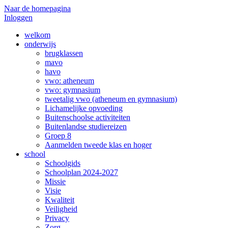
Naar de homepagina
Inloggen
welkom
onderwijs
brugklassen
mavo
havo
vwo: atheneum
vwo: gymnasium
tweetalig vwo (atheneum en gymnasium)
Lichamelijke opvoeding
Buitenschoolse activiteiten
Buitenlandse studiereizen
Groep 8
Aanmelden tweede klas en hoger
school
Schoolgids
Schoolplan 2024-2027
Missie
Visie
Kwaliteit
Veiligheid
Privacy
Zorg