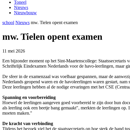
Toneel
Nieuws
Nieuwbouw
school
Nieuws
mw. Tielen opent examen
mw. Tielen opent examen
11 mei 2026
Een bijzonder moment op het Sint-Maartenscollege: Staatssecretaris van
Schriftelijk Eindexamen Nederlands voor de havo-leerlingen, maar gi
De sfeer in de examenzaal was voelbaar gespannen, maar de aanwezig
Nederlands geopend waren en de havoleerlingen waren gestart, nam staa
Deze leerlingen hebben al de nodige ervaringen met het CSE (Centraal
Spanning en voorbereiding
Hoewel de leerlingen aangeven goed voorbereid te zijn door hun doce
als leerling ook een beetje bang gemaakt", merkten de leerlingen op
moeten maken."
De kracht van verbinding
Tijdens het bezoek viel het de staatssecretaris op hoe sterk de band 